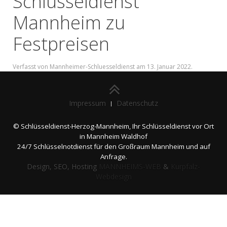
Schlüsseldienst
Mannheim zu
Festpreisen
Verfasst von Mannheimer-Schluesseldienst am
13. Januar 2022
.
Impressum
Datenschutz
© Schlüsseldienst-Herzog-Mannheim, Ihr Schlüsseldienst vor Ort
in Mannheim Waldhof
24/7 Schlüsselnotdienst für den Großraum Mannheim und auf
Anfrage.
Design, SEO, Hosting
MANNHEIMS-WEB
&
Kurpfalz-
Webdesign